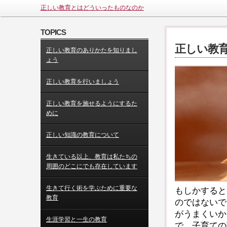
正しい教育とはどういったものなのか
TOPICS
正しい教
正しい教育のありかたを知りまし
ょう
正しい教育を行いましょう
正しい教育を施せるようにするた
めに
正しい知識の教育について
生きている以上、教育は私たちの
周囲のどこにでも存在しています
生きて行く術を学ぶために重要な
もしかすると
教育
のではないで
がうまくいか
生涯学習と一生の教育
で、子育ての